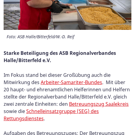
Foto: ASB Halle/Bitterfeld/W.-D. Reif
Foto: ASB Halle/Bitterfeld/W.-D. Reif
Foto: ASB Halle/Bitterfeld/W.-D. Reif
Foto: ASB Halle/Bitterfeld/W.-D. Reif
Foto: ASB Halle/Bitterfeld/W.-D. Reif
Foto: ASB Halle/Bitterfeld/W.-D. Reif
Foto: ASB Halle/Bitterfeld/W.-D. Reif
Foto: ASB Halle/Bitterfeld/W.-D. Reif
Foto: ASB Halle/Bitterfeld/W.-D. Reif
Starke Beteiligung des ASB Regionalverbandes
Halle/Bitterfeld e.V.
Im Fokus stand bei dieser Großübung auch die
Mitwirkung des
Arbeiter-Samariter-Bundes
. Mit über
20 haupt- und ehrenamtlichen Helferinnen und Helfern
stellte der Regionalverband Halle/Bitterfeld e.V. gleich
zwei zentrale Einheiten: den
Betreuungszug Saalekreis
sowie die
Schnelleinsatzgruppe (SEG) des
Rettungsdienstes
.
Aufgaben des Betreuungszuges: Der Betreuungszug